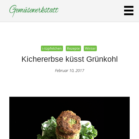
Februar 10, 2017
i-tüpfelchen
Rezepte
Winter
Kichererbse küsst Grünkohl
Februar 10, 2017
i-tüpfelchen
Rezepte
Winter
Kumpir –