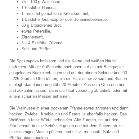
75 – 100 g Wallnüsse,
1 Esslöffel Harissa,
1 Teelöffel gemahlener Kreuzkümmel,
1 Esslöffel Granatapfel- oder Jonannisbeersirup,
50 g altbackenes Brot,
etwas Petersilie,
Zitronensaft,
3 – 4 Esslöffel Olivenöl,
Salz und Pfeffer
Die Spitzpaprika halbieren und die Kerne und weißen Häute
entfernen. Mit der Außenseite nach oben auf ein mit Backpapier
ausgelegtes Backblech legen und auf der oberen Schiene bei 200
– 225 Grad im Ofen rösten, bis die Haut schwarz wird und Blasen
schlägt, das dauert ungefähr 20 Minuten. Aus dem Ofen nehmen
und abkühlen lassen. Dann die Haut vorsichtig abrubbeln oder mit
einem scharfen Messer entfernen.
Die Wallnüsse in einer trockenen Pfanne etwas anrösten und dann
hacken. Zwiebel, Knoblauch und Petersilie ebenfalls hacken. Das
Weißbrot in feine Würfel schneiden. Alle Zutaten, bis auf den
Zitronensaft in eine Schüssel geben und mit dem Pürierstab zu
einer sämigen Masse pürieren und mit Zitronensaft, Salz und
Pfeffer abschmecken.