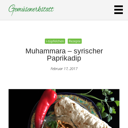
Februar 17, 2017
i-tüpfelchen
Rezepte
Muhammara – syrischer
Paprikadip
Februar 17, 2017
i-tüpfelchen
Rezepte
Kichererbse
küsst