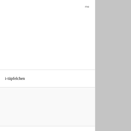
aboutme
i-tüpfelchen