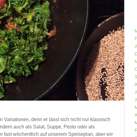
M
F
J
D
N
O
S
A
J
J
M
A
 Variationen, denn er lässt sich nicht nur klassisch
M
ndern auch als Salat, Suppe, Pesto oder als
F
r fast wöchentlich auf unserem Speiseplan, aber wir