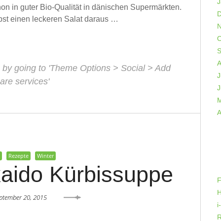
J
n in guter Bio-Qualität in dänischen Supermärkten.
D
rbst einen leckeren Salat daraus …
N
O
S
A
 by going to 'Theme Options > Social > Add
J
are services'
J
M
A
t
Rezepte
Winter
aido Kürbissuppe
F
H
ptember 20, 2015
i
R