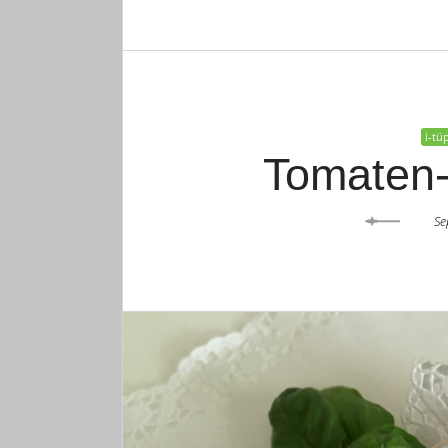
i-tü
Tomaten-
Se